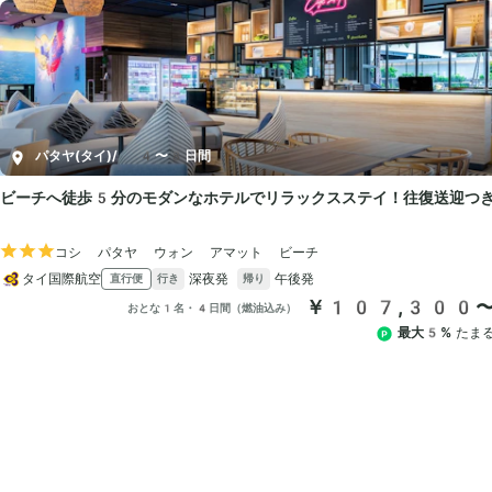
パタヤ(タイ)
/
4〜8日間
ビーチへ徒歩5分のモダンなホテルでリラックスステイ！往復送迎つ
コシ パタヤ ウォン アマット ビーチ
タイ国際航空
深夜発
午後発
直行便
行き
帰り
￥107,300
おとな1名・4日間（燃油込み）
最大5%
たま