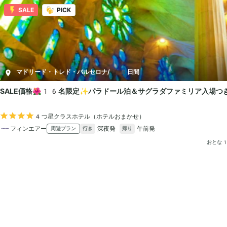
SALE
PICK
マドリード・トレド・バルセロナ
/
8日間
SALE価格🌺16名限定✨パラドール泊＆サグラダファミリア入場つき
4つ星クラスホテル（ホテルおまかせ）
フィンエアー
深夜発
午前発
周遊プラン
行き
帰り
おとな