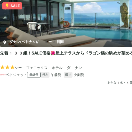
SALE
ダナン(ベトナム)
/
4〜8日間
先着100組！SALE価格🌺屋上テラスからドラゴン橋の眺めが望め
シー フェニックス ホテル ダ ナン
ベトジェット
午前発
夕刻発
乗継便
行き
帰り
おとな1名・4日