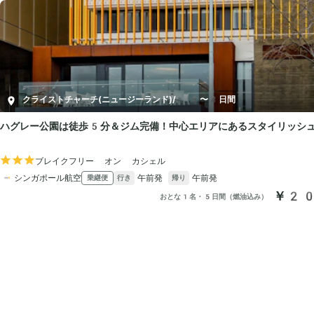
クライストチャーチ(ニュージーランド)
/
5〜8日間
ハグレー公園は徒歩5分＆ジム完備！中心エリアにあるスタイリッシ
ブレイクフリー オン カシェル
シンガポール航空
午前発
午前発
乗継便
行き
帰り
￥20
おとな1名・5日間（燃油込み）