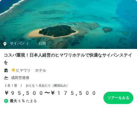
サイパン
/
4日間
コスパ重視！日本人経営のヒマワリホテルで快適なサイパンステイ
を
ヒマワリ ホテル
成田空港発
2名1室 / おとな1名あたり（燃油込み）
￥95,500〜￥175,500
ツアーをみる
最大5%
たまる