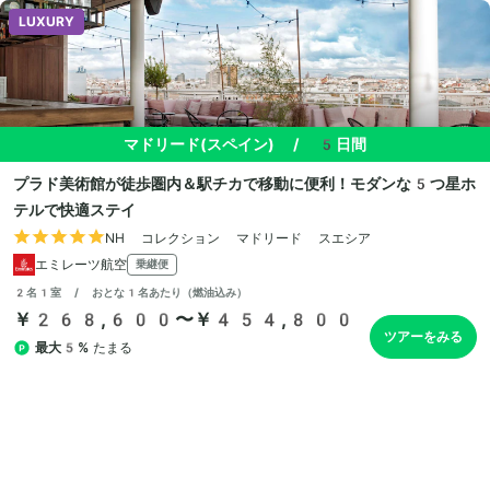
LUXURY
マドリード(スペイン)
/
5日間
プラド美術館が徒歩圏内＆駅チカで移動に便利！モダンな5つ星ホ
テルで快適ステイ
NH コレクション マドリード スエシア
エミレーツ航空
乗継便
2名1室 / おとな1名あたり（燃油込み）
￥268,600〜￥454,800
ツアーをみる
最大5%
たまる