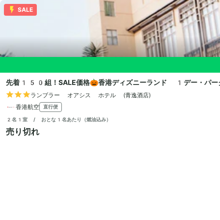
SALE
先着150組！SALE価格🎃香港ディズニーランド 1デー・パー
ランブラー オアシス ホテル (青逸酒店)
香港航空
直行便
2名1室 / おとな1名あたり（燃油込み）
売り切れ