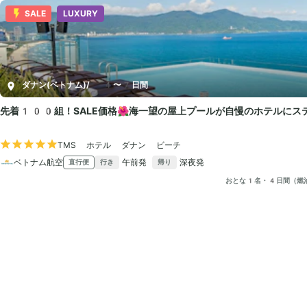
SALE
LUXURY
ダナン(ベトナム)
/
4〜7日間
先着100組！SALE価格🌺海一望の屋上プールが自慢のホテルにス
TMS ホテル ダナン ビーチ
ベトナム航空
午前発
深夜発
直行便
行き
帰り
おとな1名・4日間（燃