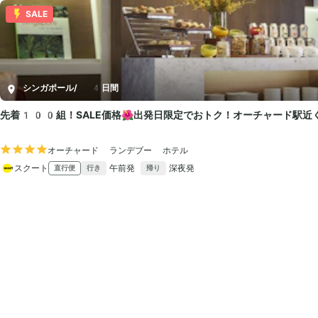
SALE
シンガポール
/
4日間
先着100組！SALE価格🌺出発日限定でおトク！オーチャード駅
オーチャード ランデブー ホテル
スクート
午前発
深夜発
直行便
行き
帰り