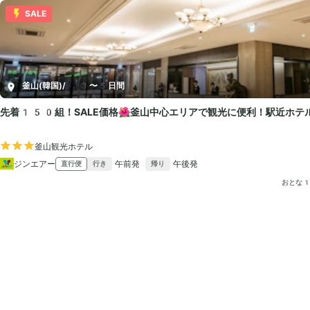
SALE
釜山(韓国)
/
3〜5日間
先着150組！SALE価格🌺釜山中心エリアで観光に便利！駅近ホ
釜山観光ホテル
ジンエアー
午前発
午後発
直行便
行き
帰り
おとな