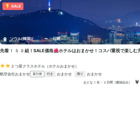
SALE
ソウル(韓国)
/
3〜4日間
先着150組！SALE価格🌺ホテルはおまかせ！コスパ重視で楽しむ
2つ星クラスホテル（ホテルおまかせ）
航空会社おまかせ
おまかせ
おまかせ
直行便
行き
帰り
￥
おとな1名・3日間（燃油込み）