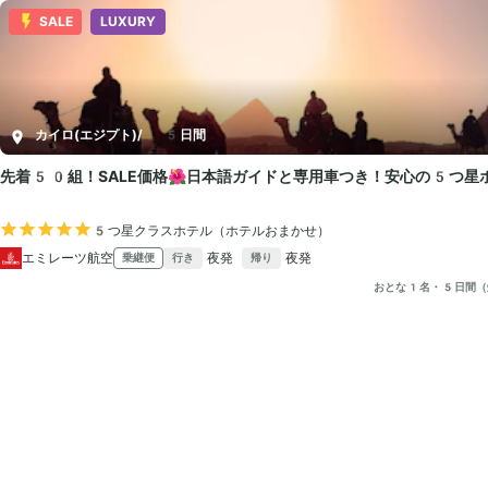
SALE
LUXURY
カイロ(エジプト)
/
5日間
先着50組！SALE価格🌺日本語ガイドと専用車つき！安心の5つ星
5つ星クラスホテル（ホテルおまかせ）
エミレーツ航空
夜発
夜発
乗継便
行き
帰り
おとな1名・5日間（