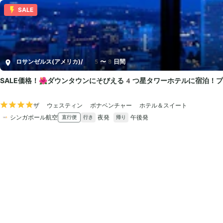
SALE
ロサンゼルス(アメリカ)
/
5〜8日間
SALE価格！🌺ダウンタウンにそびえる4つ星タワーホテルに宿泊！
ザ ウェスティン ボナベンチャー ホテル＆スイート
シンガポール航空
夜発
午後発
直行便
行き
帰り