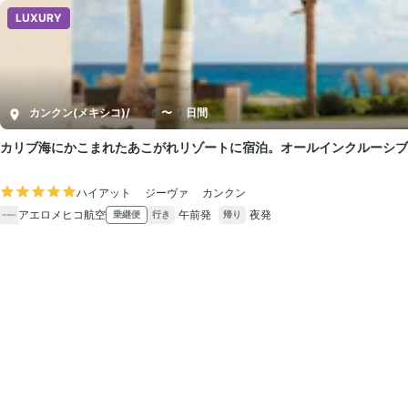
LUXURY
カンクン(メキシコ)
/
6〜9日間
カリブ海にかこまれたあこがれリゾートに宿泊。オールインクルーシブ
ハイアット ジーヴァ カンクン
アエロメヒコ航空
午前発
夜発
乗継便
行き
帰り