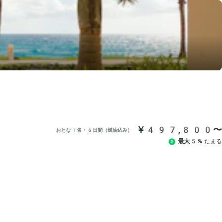
￥497,800〜
おとな1名・6日間（燃油込み）
最大5%
たまる