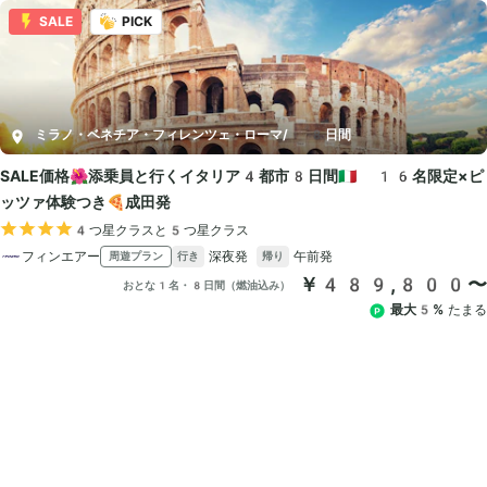
SALE
PICK
ミラノ・ベネチア・フィレンツェ・ローマ
/
8日間
SALE価格🌺添乗員と行くイタリア4都市8日間🇮🇹 16名限定×ピ
ッツァ体験つき🍕成田発
4つ星クラスと5つ星クラス
フィンエアー
深夜発
午前発
周遊プラン
行き
帰り
￥489,800〜
おとな1名・8日間（燃油込み）
最大5%
たまる