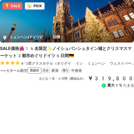
SALE
PICK
ミュンヘン(ドイツ)
/
6日間
SALE価格🌺16名限定✨ノイシュバンシュタイン城とクリスマスマ
ーケット3都市めぐりドイツ6日間🇩🇪
4つ星クラスホテル（ホリデイ イン ミュンヘン ウェストパー
カタール航空
夜発
午後発
乗継便
行き
帰り
￥319,800
おとな1名・6日間（燃油込み）
最大5%
たまる