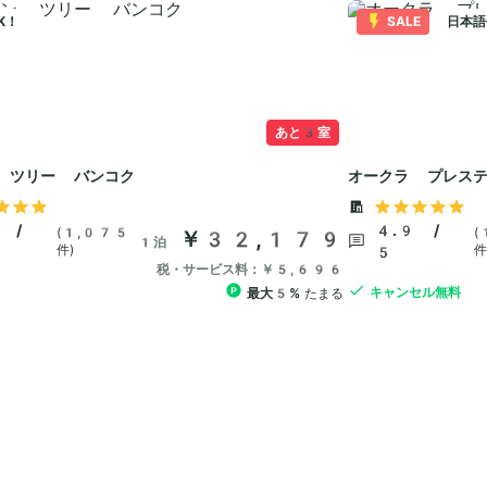
K！
SALE
日本語
あと3室
 ツリー バンコク
オークラ プレステ
 /
4.9 /
(1,075
(
￥32,179
1泊
件)
件
5
税・サービス料：￥5,696
キャンセル無料
最大5%
たまる