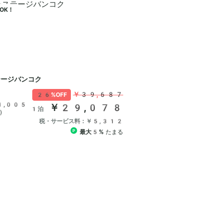
OK！
ージバンコク
￥39,687
26%OFF
1,005
￥29,078
1泊
)
税・サービス料：￥5,312
最大5%
たまる