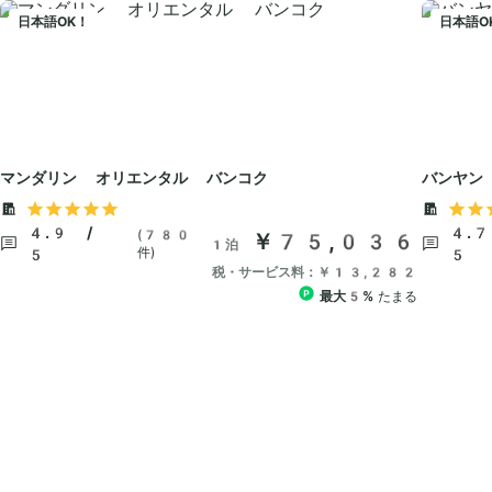
日本語OK！
日本語O
マンダリン オリエンタル バンコク
バンヤン
4.9 /
4.7
(780
￥75,036
1泊
件)
5
5
税・サービス料：￥13,282
最大5%
たまる