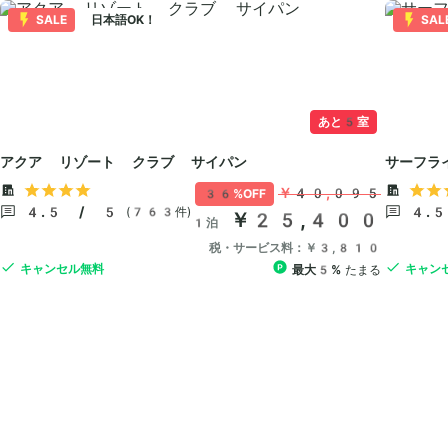
SALE
日本語OK！
SAL
あと5室
アクア リゾート クラブ サイパン
サーフラ
￥40,095
36%OFF
4.5 / 5
4.
(763件)
￥25,400
1泊
税・サービス料：￥3,810
キャンセル無料
キャン
最大5%
たまる