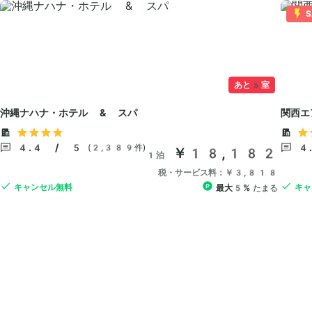
S
あと5室
沖縄ナハナ・ホテル & スパ
関西エ
4.4 / 5
4
(2,389件)
￥18,182
1泊
税・サービス料：￥3,818
キャンセル無料
キャ
最大5%
たまる