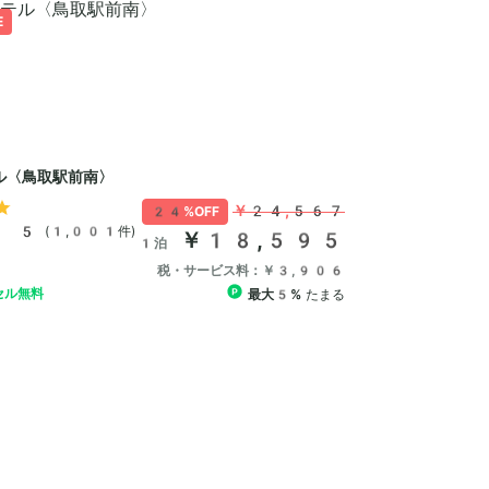
E
ル〈鳥取駅前南〉
￥24,567
24%OFF
/ 5
(1,001件)
￥18,595
1泊
税・サービス料：￥3,906
セル無料
最大5%
たまる