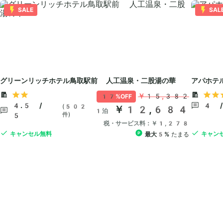
SALE
SAL
グリーンリッチホテル鳥取駅前 人工温泉・二股湯の華
アパホテ
￥15,382
17%OFF
4.5 /
4 
(502
￥12,684
1泊
件)
5
税・サービス料：￥1,278
キャンセル無料
キャン
最大5%
たまる