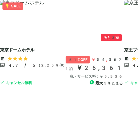
SALE
あと3室
東京ドームホテル
京王プ
￥54,362
51%OFF
4.7 / 5
4
(2,259件)
￥26,361
1泊
税・サービス料：￥5,536
キャンセル無料
キャ
最大5%
たまる