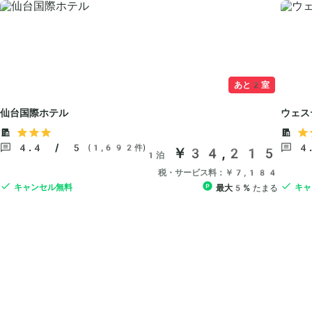
あと2室
仙台国際ホテル
ウェス
4.4 / 5
4
(1,692件)
￥34,215
1泊
税・サービス料：￥7,184
キャンセル無料
キャ
最大5%
たまる