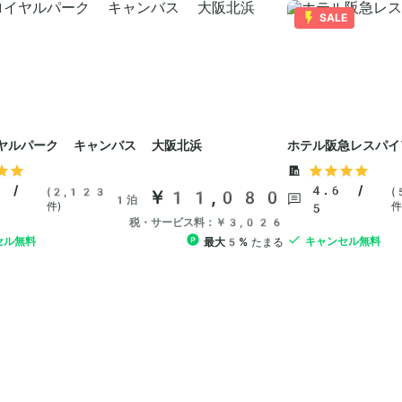
SALE
ヤルパーク キャンバス 大阪北浜
ホテル阪急レスパイ
 /
4.6 /
(2,123
(
￥11,080
1泊
件)
件
5
税・サービス料：￥3,026
セル無料
キャンセル無料
最大5%
たまる