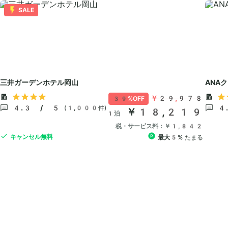
SALE
三井ガーデンホテル岡山
ANA
￥29,978
39%OFF
4.3 / 5
4
(1,000件)
￥18,219
1泊
税・サービス料：￥1,842
キャンセル無料
最大5%
たまる