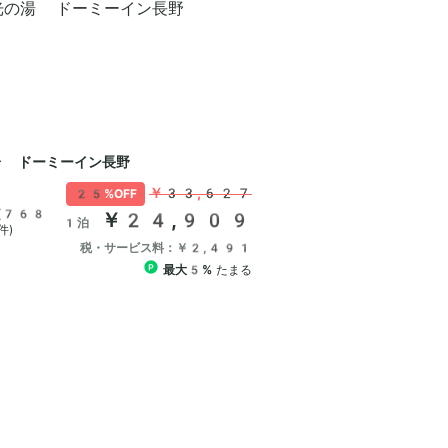
湯 ドーミーイン長野
￥33,627
25%OFF
(768
￥24,909
1泊
件)
税・サービス料：￥2,491
最大5%
たまる