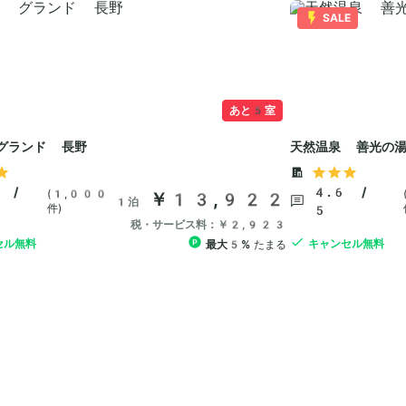
SALE
あと5室
グランド 長野
天然温泉 善光の
 /
4.6 /
(1,000
￥13,922
1泊
件)
5
税・サービス料：￥2,923
セル無料
キャンセル無料
最大5%
たまる