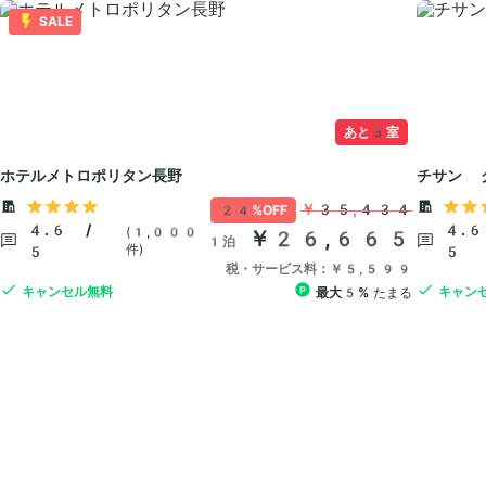
SALE
あと3室
ホテルメトロポリタン長野
チサン 
￥35,434
24%OFF
4.6 /
4.6
(1,000
￥26,665
1泊
件)
5
5
税・サービス料：￥5,599
キャンセル無料
キャン
最大5%
たまる