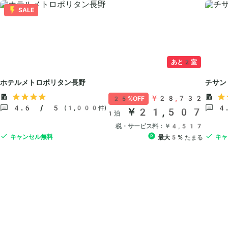
SALE
あと2室
ホテルメトロポリタン長野
チサン
￥28,732
25%OFF
4.6 / 5
4
(1,000件)
￥21,507
1泊
税・サービス料：￥4,517
キャンセル無料
キャ
最大5%
たまる