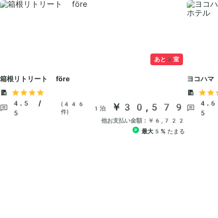
あと5室
箱根リトリート före
ヨコハマ
by IHG
4.5 /
4.6
(446
￥30,579
1泊
件)
5
5
他お支払い金額：￥6,722
最大5%
たまる