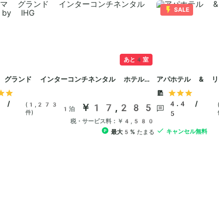
SALE
あと4室
 グランド インターコンチネンタル ホテル
アパホテル & リ
 /
4.4 /
(1,273
￥17,285
1泊
件)
5
税・サービス料：￥4,580
キャンセル無料
最大5%
たまる