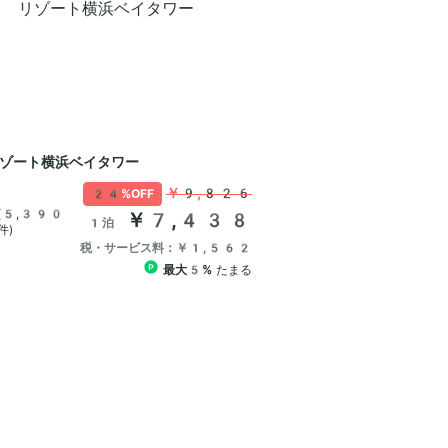
ゾート横浜ベイタワー
￥9,826
24%OFF
(5,390
￥7,438
1泊
件)
税・サービス料：￥1,562
最大5%
たまる