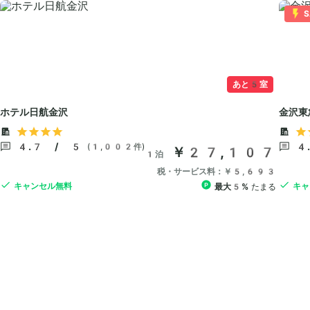
S
あと5室
ホテル日航金沢
金沢東
4.7 / 5
4
(1,002件)
￥27,107
1泊
税・サービス料：￥5,693
キャンセル無料
キャ
最大5%
たまる