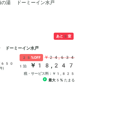
あと5室
湯 ドーミーイン水戸
￥24,634
25%OFF
(650
￥18,247
1泊
件)
税・サービス料：￥1,825
最大5%
たまる