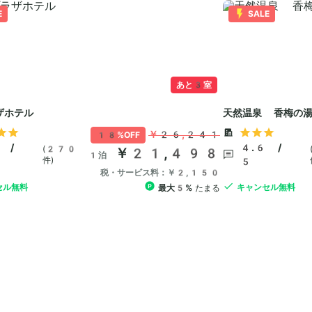
E
SALE
あと3室
ザホテル
天然温泉 香梅の
￥26,241
18%OFF
 /
4.6 /
(270
￥21,498
1泊
件)
5
税・サービス料：￥2,150
セル無料
キャンセル無料
最大5%
たまる