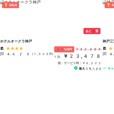
SALE
S
あと3室
ホテルオークラ神戸
神戸三
￥32,309
27%OFF
4.6 / 5
4
(1,035件)
￥23,478
1泊
税・サービス料：￥6,222
キャ
最大5%
たまる