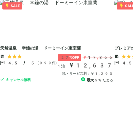
SALE
SAL
天然温泉 幸鐘の湯 ドーミーイン東室蘭
プレミアホ
￥17,366
27%OFF
4.5 / 5
4.
(999件)
￥12,637
1泊
税・サービス料：￥1,293
キャンセル無料
最大5%
たまる