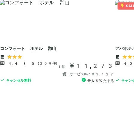
SAL
コンフォート ホテル 郡山
アパホテ
4.4 / 5
4.
(209件)
￥11,273
1泊
税・サービス料：￥1,127
キャンセル無料
キャン
最大5%
たまる