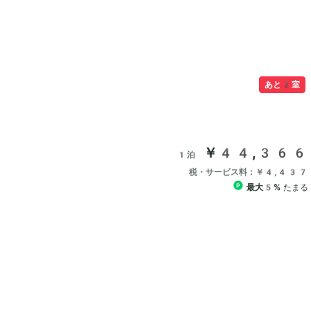
あと2室
￥44,366
1泊
税・サービス料：￥4,437
最大5%
たまる