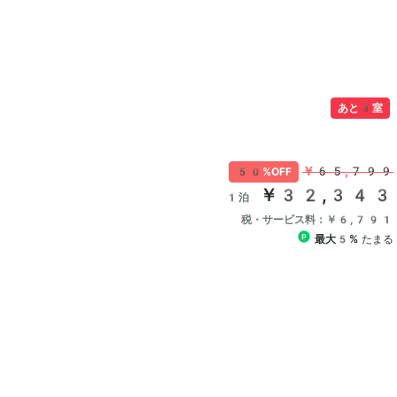
あと3室
￥65,799
50%OFF
￥32,343
1泊
税・サービス料：￥6,791
最大5%
たまる