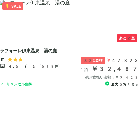
SALE
あと2室
ラフォーレ伊東温泉 湯の庭
￥47,823
32%OFF
4.5 / 5
(618件)
￥32,487
1泊
他お支払い金額：￥7,423
キャンセル無料
最大5%
たまる