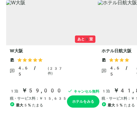
あと5室
W大阪
ホテル日航大阪
4.6 /
4.6 /
(237
件)
5
5
￥59,000
￥41,
1泊
1泊
キャンセル無料
税・サービス料：￥15,635
税・サービス料：￥
ホテルをみる
最大5%
たまる
最大5%
たまる