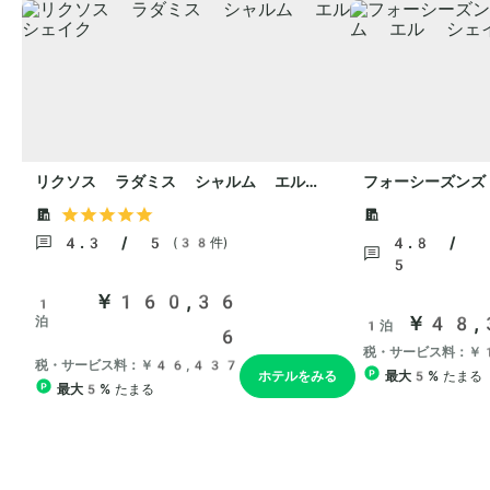
リクソス ラダミス シャルム エル
フォーシーズンズ
シェイク
エル シェイク
4.3 / 5
4.8 /
(38件)
5
￥160,36
1
￥48,
泊
1泊
6
税・サービス料：￥
税・サービス料：￥46,437
ホテルをみる
最大5%
たまる
最大5%
たまる