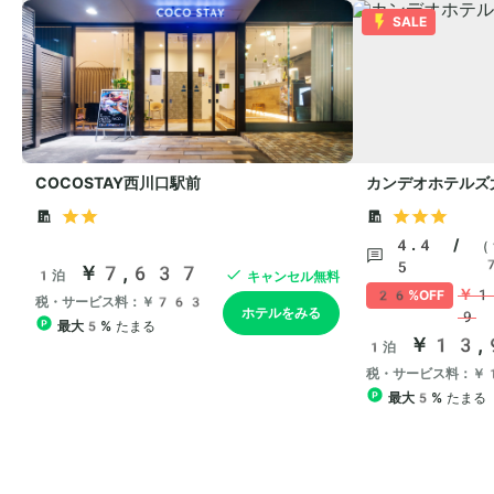
SALE
COCOSTAY西川口駅前
カンデオホテルズ
4.4 /
5
￥7,637
1泊
キャンセル無料
￥1
26%OFF
税・サービス料：￥763
ホテルをみる
9
最大5%
たまる
￥13,
1泊
税・サービス料：￥
最大5%
たまる