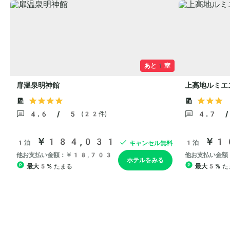
あと1室
扉温泉明神館
上高地ルミエ
4.6 / 5
4.7 
(22件)
￥184,031
￥1
1泊
1泊
キャンセル無料
他お支払い金額：￥18,703
他お支払い金額
ホテルをみる
最大5%
たまる
最大5%
た