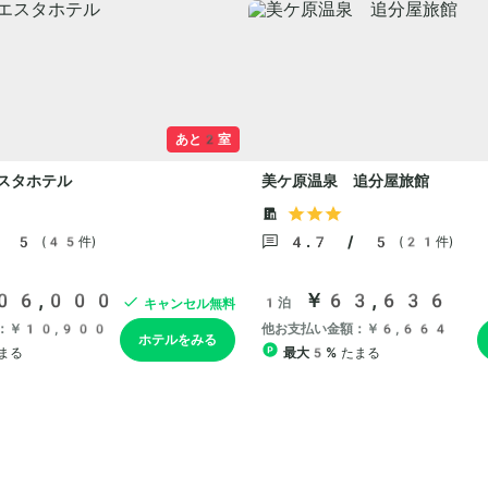
あと2室
スタホテル
美ケ原温泉 追分屋旅館
/ 5
4.7 / 5
(45件)
(21件)
06,000
￥63,636
1泊
キャンセル無料
：￥10,900
他お支払い金額：￥6,664
ホテルをみる
まる
最大5%
たまる