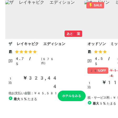
SALE
あと1室
ザ レイキャビク エディション
オッドソン ミッ
4.7 /
4.5 /
(676
件)
5
5
￥1
26%OFF
4
￥323,44
1
￥11
泊
1
4
泊
他お支払い金額：￥45,581
ホテルをみる
税・サービス料：￥
最大5%
たまる
最大5%
たまる