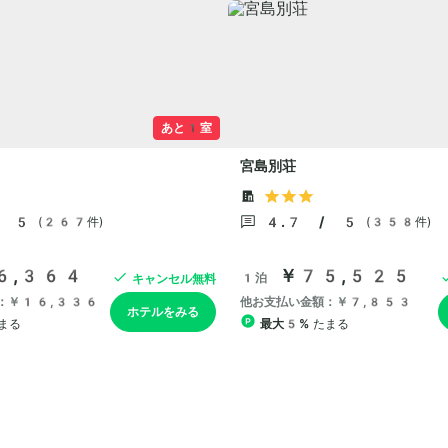
あと1室
宮島別荘
/ 5
4.7 / 5
(267件)
(358件)
6,364
￥75,525
1泊
キャンセル無料
：￥16,336
他お支払い金額：￥7,853
ホテルをみる
まる
最大5%
たまる