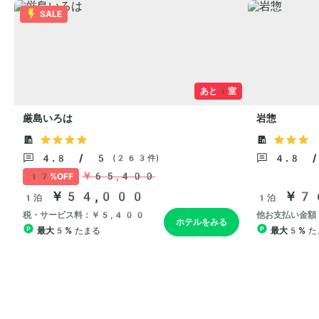
SALE
あと1室
厳島いろは
岩惣
4.8 / 5
4.8 
(263件)
￥65,400
17%OFF
￥54,000
￥7
1泊
1泊
税・サービス料：￥5,400
他お支払い金額
ホテルをみる
最大5%
たまる
最大5%
た