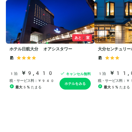
あと2室
ホテル日航大分 オアシスタワー
大分センチュリー
￥9,410
￥11,
1泊
1泊
キャンセル無料
税・サービス料：￥940
税・サービス料：￥
ホテルをみる
最大5%
たまる
最大5%
たまる