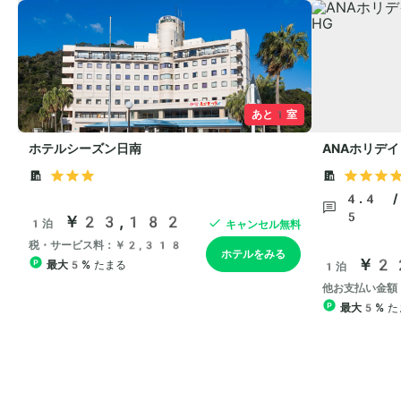
あと1室
ホテルシーズン日南
ANAホリデイ
4.4 /
5
￥23,182
1泊
キャンセル無料
税・サービス料：￥2,318
ホテルをみる
￥2
最大5%
たまる
1泊
他お支払い金額
最大5%
た