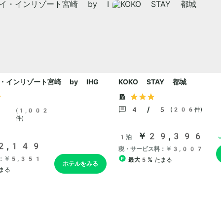
・インリゾート宮崎 by IHG
KOKO STAY 都城
4 / 5
(206件)
(1,002
件)
￥29,396
1泊
2,149
税・サービス料：￥3,007
：￥5,351
最大5%
たまる
ホテルをみる
まる