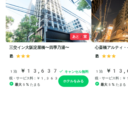
あと2室
三交イン大阪淀屋橋〜四季乃湯〜
心斎橋アルティ・
￥13,637
￥13,
1泊
1泊
キャンセル無料
税・サービス料：￥1,363
税・サービス料：￥
ホテルをみる
最大5%
たまる
最大5%
たまる