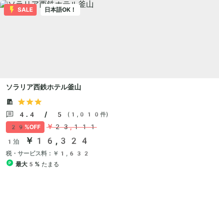
SALE
日本語OK！
ソラリア西鉄ホテル釜山
4.4 / 5
(1,010件)
￥23,111
29%OFF
￥16,324
1泊
税・サービス料：￥1,632
最大5%
たまる