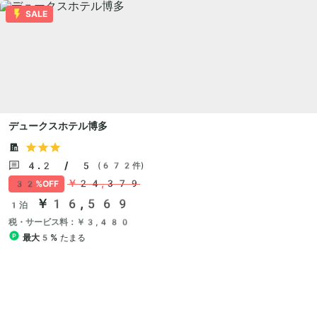
SALE
デュークスホテル博多
4.2 / 5
(672件)
￥24,379
32%OFF
￥16,569
1泊
税・サービス料：￥3,480
最大5%
たまる